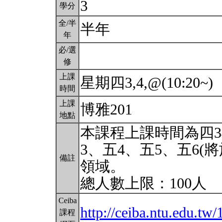
3
學分
全/半
半年
年
必/選
修
上課
星期四3,4,@(10:20~)
時間
上課
博雅201
地點
本課程上課時間為四3
3、五4、五5、五6(
備註
領域。
總人數上限：100人
Ceiba
http://ceiba.ntu.edu.tw/
課程