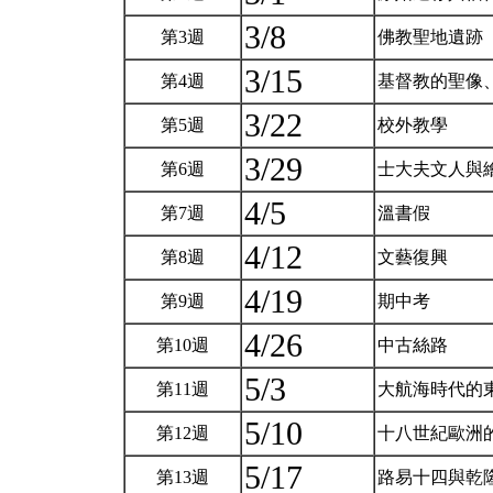
3/8
第3週
佛教聖地遺跡
3/15
第4週
基督教的聖像
3/22
第5週
校外教學
3/29
第6週
士大夫文人與
4/5
第7週
溫書假
4/12
第8週
文藝復興
4/19
第9週
期中考
4/26
第10週
中古絲路
5/3
第11週
大航海時代的
5/10
第12週
十八世紀歐洲的東
5/17
第13週
路易十四與乾