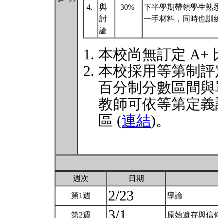
4.
與
30%
下半學期帶領學生熟
討
一手材料，同時也訓
論
本校尚無訂定 A+
本校採用等第制評
百分制分數區間與
教師可依等第定義
區 (
連結
)。
週次
日期
2/23
第1週
導論
3/1
第2週
原始遺存與信