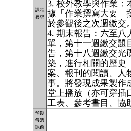
3. 校外教學與作業
課程
據「作業撰寫大要」
要求
於參觀後之次週繳交
4. 期末報告：六至
單，第十一週繳交題
告，第十八週繳交光
築，進行相關的歷史
案、報刊的閱讀、人
事。將發現成果製作成
堂上播放（亦可穿插
工表、參考書目、協
預期
每週
課前