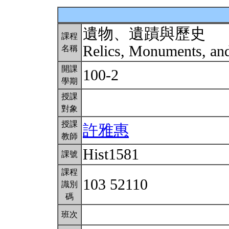
遺物、遺蹟與歷史
課程
Relics, Monuments, an
名稱
開課
100-2
學期
授課
對象
授課
許雅惠
教師
Hist1581
課號
課程
103 52110
識別
碼
班次