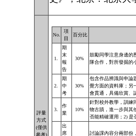
項
No.
百分比
目
期
末
鼓勵同學注意身邊的
1.
30%
報
隊合作，對所發掘的
告
期
包含作品辨識與申論
2.
中
30%
覺方面的資料庫；另
考
會貫通，具備欣賞、
針對校外教學，訓練
作
3.
10%
物古蹟，進一步與其他
評量
業
否能精確運用；2) 
方式
出
(僅供
席
討論課內容分兩部份
參考)