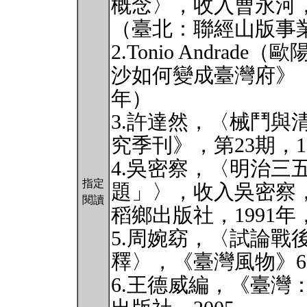
概念〉，收入曹永河
（臺北：聯經山版事業公
2.Tonio Andra
沙如何變成臺灣府》（
年）
3.許達然，〈械鬥與
究季刊》，第23期，19
4.吳密察，〈明治三
指定
題」〉，收入吳密察
閱讀
稻鄉出版社，1991年，
5.周婉窈，〈試論戰
釋〉，《臺灣風物》60:3(
6.王德威編，《臺灣