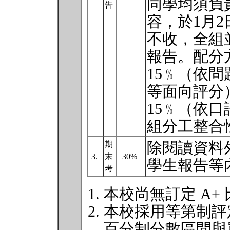
同學均須負責
告
容，於1月
不收，全組並
報告。配分
15﹪（依
等面向評分
15﹪（依
組分工整合
除閱讀資料
期
3.
末
30%
學生報告等
考
本校尚無訂定 A+
本校採用等第制評
百分制分數區間與