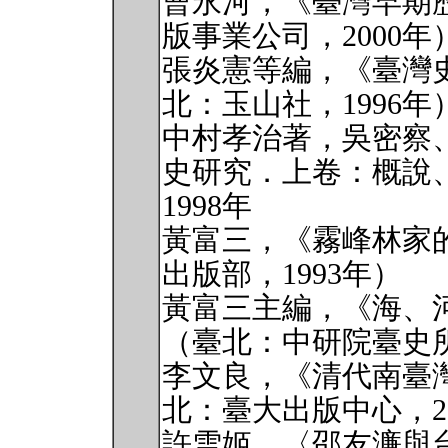
曹永河，《臺灣早期
版事業公司，2000年
張炎憲等編，《臺灣
北：玉山社，1996年
中村孝治著，吳密察
史研究．上卷：概說
1998年
黃富三，《霧峰林家
出版部，1993年）
黃富三主編，《海、河
（臺北：中研院臺史所
李文良，《清代南臺
北：臺大出版中心，20
許雪姬，〈邵友濂與