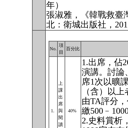
年）
張淑雅，《韓戰救臺
北：衛城出版社，20
項
No.
百分比
目
1.出席，佔
演講。討論
席1次以曠
上
（含）以上者
課
出
由TA評分，
席
繳500﹣1
1.
與
40%
閱
2.史料賞析
讀