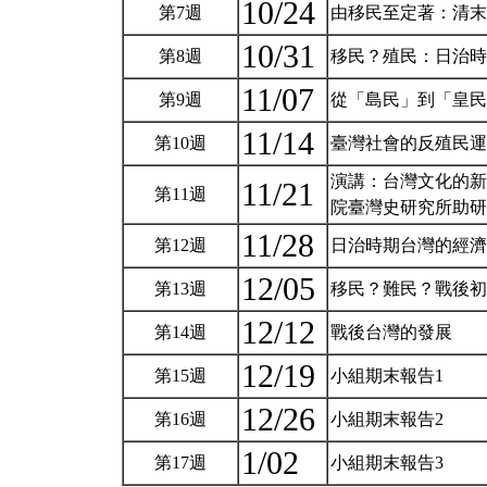
10/24
第7週
由移民至定著：清
10/31
第8週
移民？殖民：日治
11/07
第9週
從「島民」到「皇
11/14
第10週
臺灣社會的反殖民
演講：台灣文化的新
11/21
第11週
院臺灣史研究所助
11/28
第12週
日治時期台灣的經
12/05
第13週
移民？難民？戰後
12/12
第14週
戰後台灣的發展
12/19
第15週
小組期末報告1
12/26
第16週
小組期末報告2
1/02
第17週
小組期末報告3