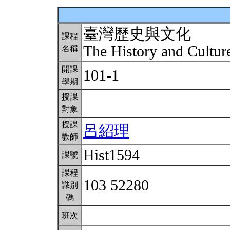
臺灣歷史與文化
課程
The History and Cultur
名稱
開課
101-1
學期
授課
對象
授課
呂紹理
教師
Hist1594
課號
課程
103 52280
識別
碼
班次