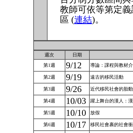
教師可依等第定義
區 (
連結
)。
週次
日期
9/12
第1週
導論：課程與教材
9/19
第2週
遠古的移民活動
9/26
第3週
近代移民社會的胎
10/03
第4週
躍上舞台的漢人：
10/10
第5週
放假
10/17
第6週
移民社會裹的社會