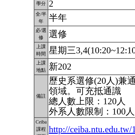
2
學分
全/半
半年
年
必/選
選修
修
上課
星期三3,4(10:20~12:1
時間
上課
新202
地點
歷史系選修(20人)兼通
領域。可充抵通識
備註
總人數上限：120人
外系人數限制：100
Ceiba
http://ceiba.ntu.edu.tw
課程