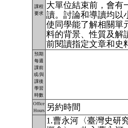
大單位結束前，會有
課程
讀。討論和導讀均以
要求
使同學能了解相關單
料的背景、性質及解
前閱讀指定文章和史
預期
每週
課前
或/與
課後
學習
時數
Office
另約時間
Hours
1.曹永河〈臺灣史研