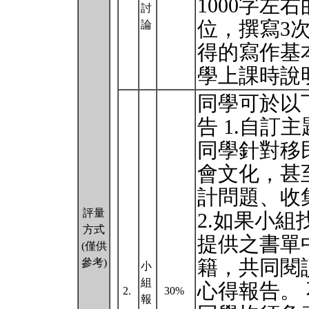
1000字左
討
位，撰寫3
論
得的寫作基
學上課時說
同學可於以
告 1.自訂
同學針對移
會文化，甚
計問題、收
評量
2.如果小
方式
提供之書單
(僅供
籍，共同閱
參考)
小
組
心得報告。
2.
30%
報