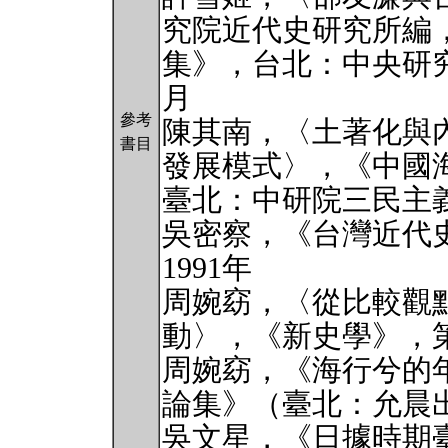
究院近代史研究所編
集》，台北：中央研究
月
參考
陳其南，〈土著化與
書目
發展模式〉，《中國
臺北：中研院三民主義研
吳密察，《台灣近代
1991年
周婉窈，〈從比較觀
動〉，《新史學》，第
周婉窈，《海行兮的
論集》（臺北：允晨出
吳文星，《日據時期