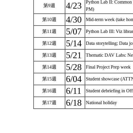
Python Lab II: Common s
4/23
第9週
PM)
4/30
第10週
Mid-term week (take ho
5/07
第11週
Python Lab III: Viz lib
5/14
第12週
Data storytelling; Data j
5/21
第13週
Thematic DAV Labs: Net
5/28
第14週
Final Project Prep week
6/04
第15週
Student showcase (ATTN
6/11
第16週
Student debriefing in Of
6/18
第17週
National holiday