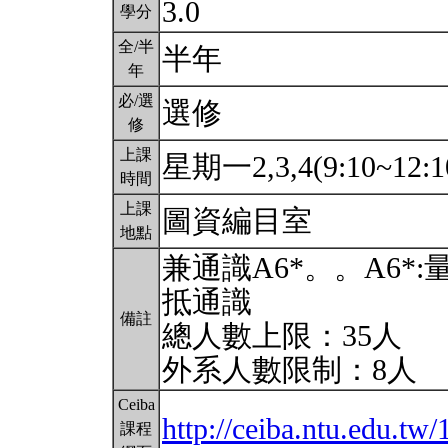
3.0
學分
全/半
半年
年
必/選
選修
修
上課
星期一2,3,4(9:10~12:1
時間
上課
圖資編目室
地點
兼通識A6*。。A6
抵通識
備註
總人數上限：35人
外系人數限制：8人
Ceiba
http://ceiba.ntu.edu.t
課程