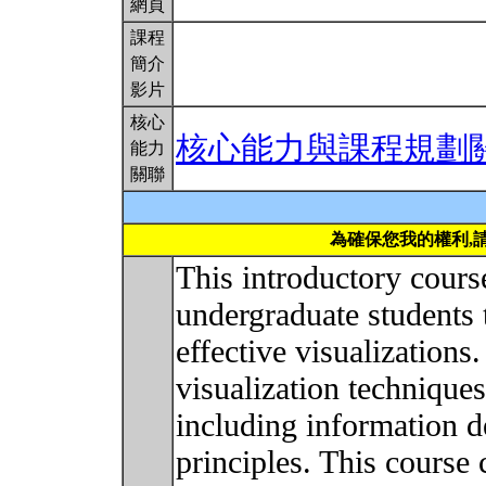
網頁
課程
簡介
影片
核心
核心能力與課程規劃
能力
關聯
為確保您我的權利,
This introductory cours
undergraduate students t
effective visualizations
visualization technique
including information de
principles. This course 