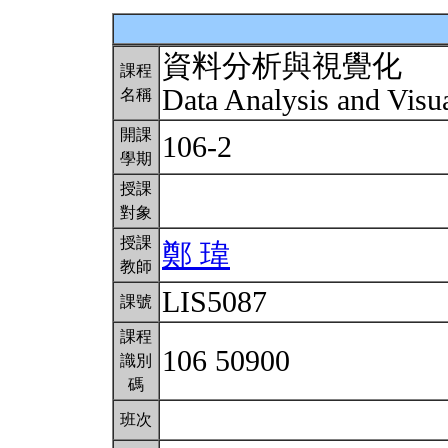
資料分析與視覺化
課程
Data Analysis and Visu
名稱
開課
106-2
學期
授課
對象
授課
鄭 瑋
教師
LIS5087
課號
課程
106 50900
識別
碼
班次