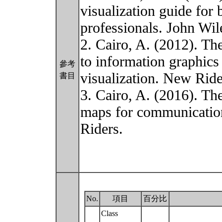
visualization guide for 
professionals. John Wi
2. Cairo, A. (2012). Th
to information graphics
參考
visualization. New Ride
書目
3. Cairo, A. (2016). The
maps for communicati
Riders.
No.
項目
百分比
Class