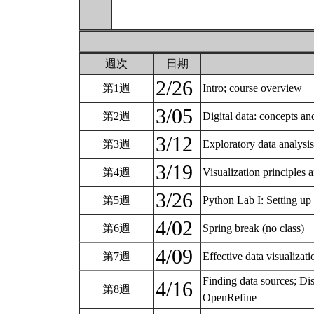
週次
日期
2/26
第1週
Intro; course overview
3/05
第2週
Digital data: concepts an
3/12
第3週
Exploratory data analysi
3/19
第4週
Visualization principles a
3/26
第5週
Python Lab I: Setting u
4/02
第6週
Spring break (no class)
4/09
第7週
Effective data visualizat
Finding data sources; Di
4/16
第8週
OpenRefine