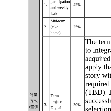
participation
1.
45%
and weekly
Labs
Mid-term
2.
(take
25%
home)
The term
to integ
acquired
apply th
story wi
required
(TBD). E
評量
Term
successf
方式
project:
3.
30%
(僅供
selectio
Digital