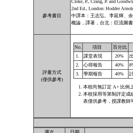
Cloke, P., Crang, P. and Goodw
2nd Ed., London: Hodder Arnol
參考書目
中譯本：王志弘、李延輝、余佳
概論，譯著，台北：巨流圖書
No.
項目
百分比
1.
課堂表現
20%
2.
心得報告
40%
8
評量方式
3.
學期報告
40%
計
(僅供參考)
本校尚無訂定 A+ 比例
本校採用等第制評定成
表僅供參考，授課教師
週次
日期