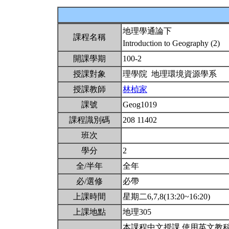
地理學通論下
課程名稱
Introduction to Geography (2)
開課學期
100-2
授課對象
理學院 地理環境資源學系
授課教師
林楨家
課號
Geog1019
課程識別碼
208 11402
班次
學分
2
全/半年
全年
必/選修
必帶
上課時間
星期二6,7,8(13:20~16:20)
上課地點
地理305
本課程中文授課,使用英文教