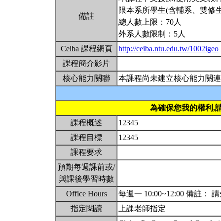
限本系所學生(含輔系、雙修生
備註
總人數上限：70人
外系人數限制：5人
Ceiba 課程網頁
http://ceiba.ntu.edu.tw/1002igeo
課程簡介影片
核心能力關聯
本課程尚未建立核心能力關連
為確保您我的權利,
課程概述
12345
課程目標
12345
課程要求
預期每週課前或/
與課後學習時數
Office Hours
每週一 10:00~12:00 備註： 
指定閱讀
上課老師指定