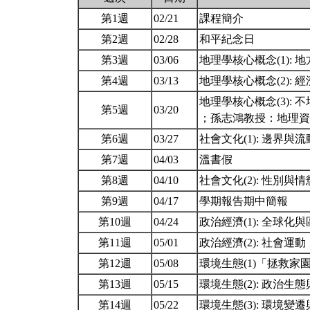
第1週
02/21
課程簡介
第2週
02/28
和平紀念日
第3週
03/06
地理學核心概念(1):
第4週
03/13
地理學核心概念(2):
地理學核心概念(3): 
第5週
03/20
；孫志鴻教授：地理
第6週
03/27
社會文化(1): 邊界與
第7週
04/03
溫書假
第8週
04/10
社會文化(2): 性別與
第9週
04/17
學期報告期中簡報
第10週
04/24
政治經濟(1): 全球化
第11週
05/01
政治經濟(2): 社會運動
第12週
05/08
環境生態(1)「拯救家
第13週
05/15
環境生態(2): 政治生
第14週
05/22
環境生態(3): 環境變