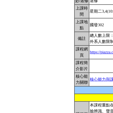
必/選修
選修
上課時
星期二3,4(10:
間
上課地
國發302
點
總人數上限：
備註
外系人數限制
課程網
https://piazz
頁
課程簡
介影片
核心能
核心能力與
力關聯
本課程重點
臉辨識、聲