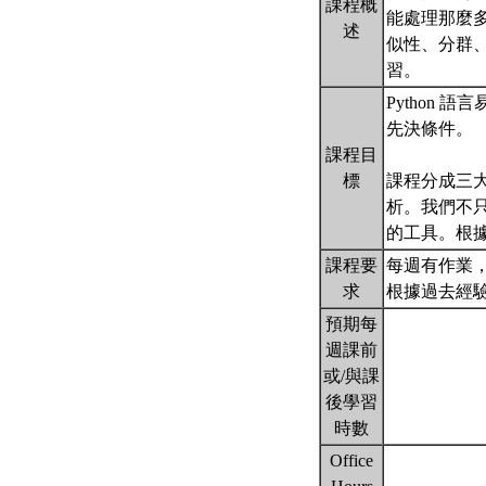
課程概
能處理那麼
述
似性、分群
習。
Python
先決條件。
課程目
標
課程分成三大
析。我們不只
的工具。根
課程要
每週有作業
求
根據過去經
預期每
週課前
或/與課
後學習
時數
Office