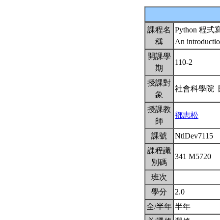
課程名
Python 
稱
An introductio
開課學
110-2
期
授課對
社會科學院
象
授課教
鄧志松
師
課號
NtlDev7115
課程識
341 M5720
別碼
班次
學分
2.0
全/半年
半年