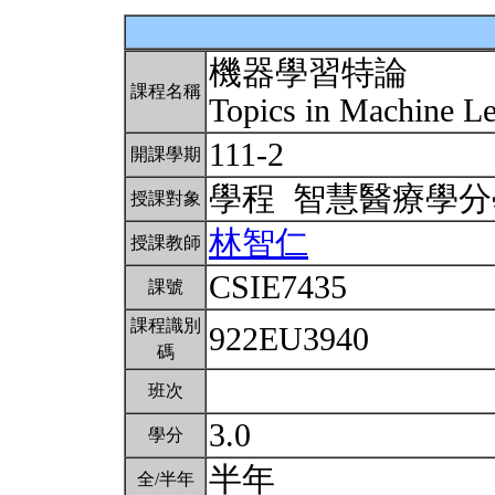
機器學習特論
課程名稱
Topics in Machine L
111-2
開課學期
學程 智慧醫療學
授課對象
林智仁
授課教師
CSIE7435
課號
課程識別
922EU3940
碼
班次
3.0
學分
半年
全/半年