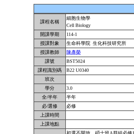
細胞生物學
課程名稱
Cell Biology
開課學期
114-1
授課對象
生命科學院 生化科技研究所
授課教師
陳彥榮
課號
BST5024
課程識別碼
B22 U0340
班次
學分
3.0
全/半年
半年
必/選修
必修
上課時間
上課地點
初選不開放。碩士班A群組必修