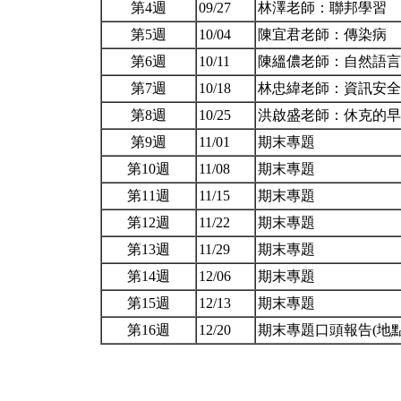
第4週
09/27
林澤老師：聯邦學習
第5週
10/04
陳宜君老師：傳染病
第6週
10/11
陳縕儂老師：自然語
第7週
10/18
林忠緯老師：資訊安
第8週
10/25
洪啟盛老師：休克的
第9週
11/01
期末專題
第10週
11/08
期末專題
第11週
11/15
期末專題
第12週
11/22
期末專題
第13週
11/29
期末專題
第14週
12/06
期末專題
第15週
12/13
期末專題
第16週
12/20
期末專題口頭報告(地