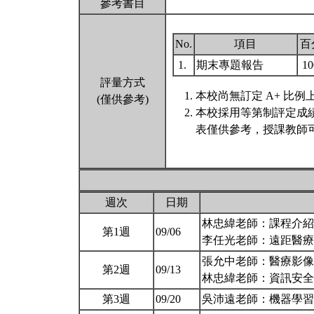
參考書目
No.
項目
百
1.
期末專題報告
1
評量方式
本校尚無訂定 A+ 比例
(僅供參考)
本校採用等第制評定成
表僅供參考，授課教師可
週次
日期
林忠緯老師：課程介紹
第1週
09/06
李任光老師：遠距醫
張允中老師：醫療影像
第2週
09/13
林忠緯老師：資訊安
第3週
09/20
吳沛遠老師：機器學