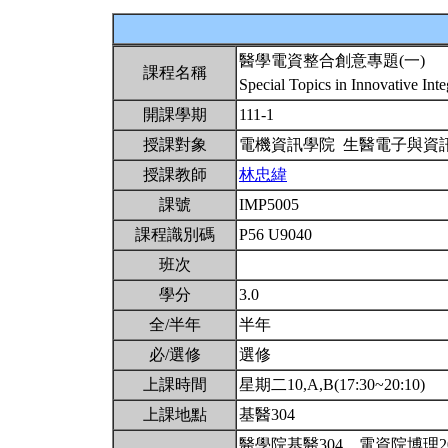
醫學電資整合創意專題(一)
課程名稱
Special Topics in Innovative In
開課學期
111-1
授課對象
電機資訊學院 生醫電子與資
授課教師
林忠緯
課號
IMP5005
課程識別碼
P56 U9040
班次
學分
3.0
全/半年
半年
必/選修
選修
上課時間
星期二10,A,B(17:30~20:10)
上課地點
基醫304
醫學院基醫304、電資院博理