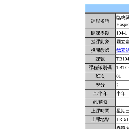
臨終
課程名稱
Hospic
開課學期
104-1
授課對象
國立
授課教師
德嘉
課號
TB10
課程識別碼
TBTC
班次
01
學分
2
全/半年
半年
必/選修
上課時間
星期三6,
上課地點
TR-6
臺科